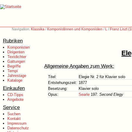
Navigation:
Klassika
/
Komponistinnen und Komponisten
/
L
/
Franz Liszt (
Rubriken
Komponisten
Ele
Dirigenten
Textdichter
Gattungen
Allgemeine Angaben zum Werk:
Begriffe
Tempi
Jahrestage
Titel:
Elegie Nr. 2 für Klavier solo
Kataloge
Entstehungszeit:
1877
Einkaufen
Besetzung:
Klavier solo
Opus:
Searle
197:
Second Elegy
CD-Tipps
Angebote
Service
Suchen
Kontakt
Impressum
Datenschutz