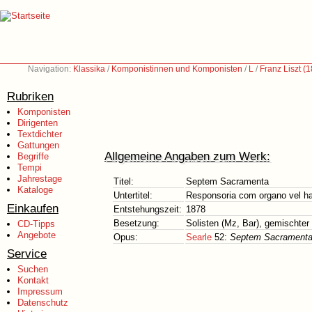
Navigation:
Klassika
/
Komponistinnen und Komponisten
/
L
/
Franz Liszt (
Rubriken
Komponisten
Dirigenten
Textdichter
Gattungen
Allgemeine Angaben zum Werk:
Begriffe
Tempi
Jahrestage
Titel:
Septem Sacramenta
Kataloge
Untertitel:
Responsoria com organo vel h
Einkaufen
Entstehungszeit:
1878
Besetzung:
Solisten (Mz, Bar), gemischter
CD-Tipps
Angebote
Opus:
Searle
52:
Septem Sacramenta.
Service
Suchen
Kontakt
Impressum
Datenschutz