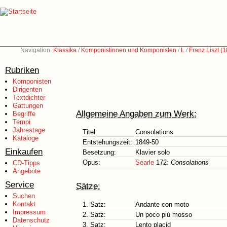
Navigation:
Klassika
/
Komponistinnen und Komponisten
/
L
/
Franz Liszt (
Rubriken
Komponisten
Dirigenten
Textdichter
Gattungen
Allgemeine Angaben zum Werk:
Begriffe
Tempi
Jahrestage
Titel:
Consolations
Kataloge
Entstehungszeit:
1849-50
Einkaufen
Besetzung:
Klavier solo
Opus:
Searle
172:
Consolations
CD-Tipps
Angebote
Service
Sätze:
Suchen
Kontakt
1. Satz:
Andante con moto
Impressum
2. Satz:
Un poco più mosso
Datenschutz
3. Satz:
Lento placid