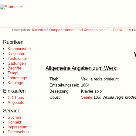
Navigation:
Klassika
/
Komponistinnen und Komponisten
/
L
/
Franz Liszt (
Rubriken
Komponisten
Dirigenten
Textdichter
Gattungen
Allgemeine Angaben zum Werk:
Begriffe
Tempi
Jahrestage
Titel:
Vexilla regis prodeunt
Kataloge
Entstehungszeit:
1864
Einkaufen
Besetzung:
Klavier solo
Opus:
Searle
185:
Vexilla regis prode
CD-Tipps
Angebote
Service
Suchen
Kontakt
Impressum
Datenschutz