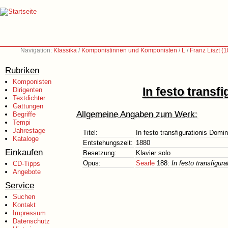
Navigation:
Klassika
/
Komponistinnen und Komponisten
/
L
/
Franz Liszt (
Rubriken
Komponisten
In festo transf
Dirigenten
Textdichter
Gattungen
Allgemeine Angaben zum Werk:
Begriffe
Tempi
Jahrestage
Titel:
In festo transfigurationis Domin
Kataloge
Entstehungszeit:
1880
Einkaufen
Besetzung:
Klavier solo
Opus:
Searle
188:
In festo transfigura
CD-Tipps
Angebote
Service
Suchen
Kontakt
Impressum
Datenschutz