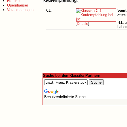
Kaufempfehlung:
Historie
Opernhäuser
Veranstaltungen
CD:
Sämtl
Franz
H.L. 
[
Details
]
habers
Suche bei den Klassika-Partnern:
Benutzerdefinierte Suche