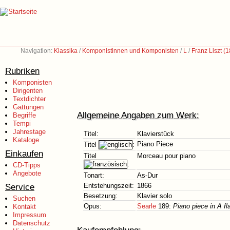
Navigation:
Klassika
/
Komponistinnen und Komponisten
/
L
/
Franz Liszt (
Rubriken
Komponisten
Dirigenten
Textdichter
Gattungen
Allgemeine Angaben zum Werk:
Begriffe
Tempi
Jahrestage
Titel:
Klavierstück
Kataloge
Piano Piece
Titel
:
Einkaufen
Titel
Morceau pour piano
:
CD-Tipps
Angebote
Tonart:
As-Dur
Service
Entstehungszeit:
1866
Besetzung:
Klavier solo
Suchen
Opus:
Searle
189:
Piano piece in A fl
Kontakt
Impressum
Datenschutz