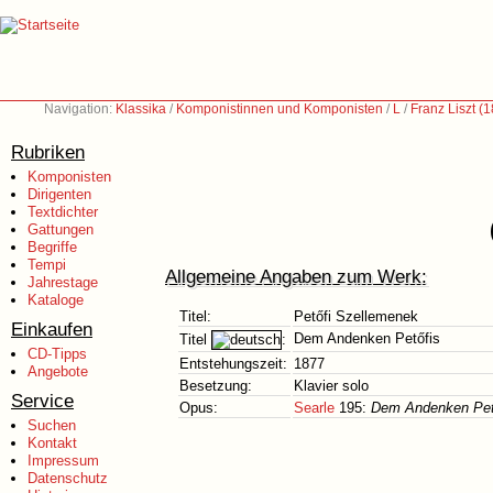
Navigation:
Klassika
/
Komponistinnen und Komponisten
/
L
/
Franz Liszt (
Rubriken
Komponisten
Dirigenten
Textdichter
Gattungen
Begriffe
Tempi
Allgemeine Angaben zum Werk:
Jahrestage
Kataloge
Titel:
Petőfi Szellemenek
Einkaufen
Dem Andenken Petőfis
Titel
:
CD-Tipps
Entstehungszeit:
1877
Angebote
Besetzung:
Klavier solo
Service
Opus:
Searle
195:
Dem Andenken Pető
Suchen
Kontakt
Impressum
Datenschutz