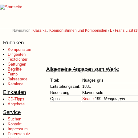
Navigation:
Klassika
/
Komponistinnen und Komponisten
/
L
/
Franz Liszt (
Rubriken
Komponisten
Dirigenten
Textdichter
Gattungen
Allgemeine Angaben zum Werk:
Begriffe
Tempi
Jahrestage
Titel:
Nuages gris
Kataloge
Entstehungszeit:
1881
Einkaufen
Besetzung:
Klavier solo
Opus:
Searle
199:
Nuages gris
CD-Tipps
Angebote
Service
Suchen
Kontakt
Impressum
Datenschutz