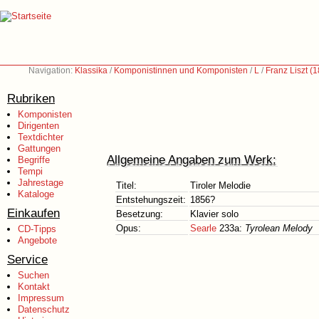
Navigation:
Klassika
/
Komponistinnen und Komponisten
/
L
/
Franz Liszt (
Rubriken
Komponisten
Dirigenten
Textdichter
Gattungen
Allgemeine Angaben zum Werk:
Begriffe
Tempi
Jahrestage
Titel:
Tiroler Melodie
Kataloge
Entstehungszeit:
1856?
Einkaufen
Besetzung:
Klavier solo
Opus:
Searle
233a:
Tyrolean Melody
CD-Tipps
Angebote
Service
Suchen
Kontakt
Impressum
Datenschutz