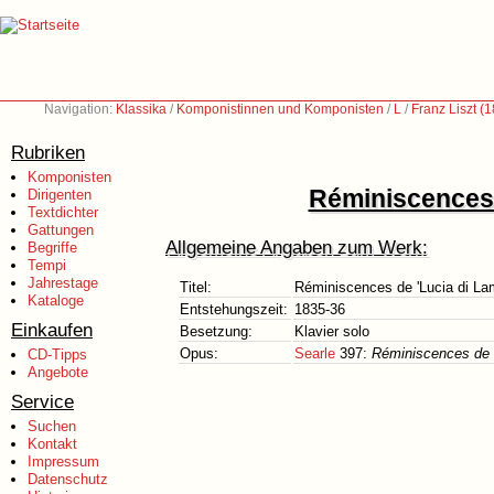
Navigation:
Klassika
/
Komponistinnen und Komponisten
/
L
/
Franz Liszt (
Rubriken
Komponisten
Réminiscences 
Dirigenten
Textdichter
Gattungen
Allgemeine Angaben zum Werk:
Begriffe
Tempi
Jahrestage
Titel:
Réminiscences de 'Lucia di La
Kataloge
Entstehungszeit:
1835-36
Einkaufen
Besetzung:
Klavier solo
Opus:
Searle
397:
Réminiscences de
CD-Tipps
Angebote
Service
Suchen
Kontakt
Impressum
Datenschutz