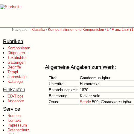
Navigation:
Klassika
/
Komponistinnen und Komponisten
/
L
/
Franz Liszt (
Rubriken
Komponisten
Dirigenten
Textdichter
Gattungen
Allgemeine Angaben zum Werk:
Begriffe
Tempi
Jahrestage
Titel:
Gaudeamus igitur
Kataloge
Untertitel:
Humoreske
Einkaufen
Entstehungszeit:
1870
Besetzung:
Klavier solo
CD-Tipps
Angebote
Opus:
Searle
509:
Gaudeamus igitur
Service
Suchen
Kontakt
Impressum
Datenschutz