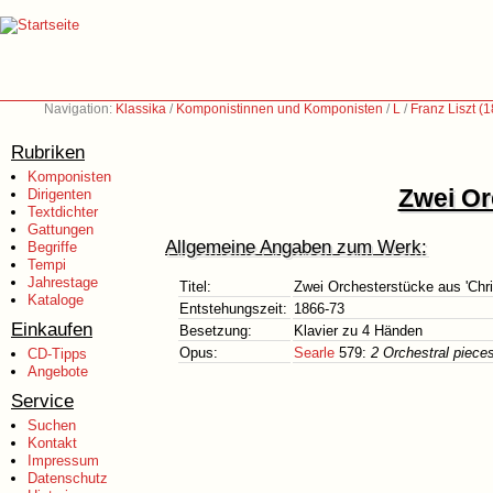
Navigation:
Klassika
/
Komponistinnen und Komponisten
/
L
/
Franz Liszt (
Rubriken
Komponisten
Zwei Or
Dirigenten
Textdichter
Gattungen
Allgemeine Angaben zum Werk:
Begriffe
Tempi
Jahrestage
Titel:
Zwei Orchesterstücke aus 'Chri
Kataloge
Entstehungszeit:
1866-73
Einkaufen
Besetzung:
Klavier zu 4 Händen
Opus:
Searle
579:
2 Orchestral piece
CD-Tipps
Angebote
Service
Suchen
Kontakt
Impressum
Datenschutz