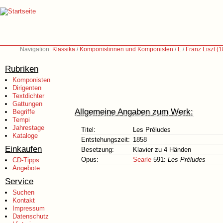
Navigation:
Klassika
/
Komponistinnen und Komponisten
/
L
/
Franz Liszt (
Rubriken
Komponisten
Dirigenten
Textdichter
Gattungen
Allgemeine Angaben zum Werk:
Begriffe
Tempi
Jahrestage
Titel:
Les Préludes
Kataloge
Entstehungszeit:
1858
Einkaufen
Besetzung:
Klavier zu 4 Händen
Opus:
Searle
591:
Les Préludes
CD-Tipps
Angebote
Service
Suchen
Kontakt
Impressum
Datenschutz