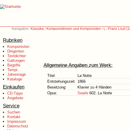
Navigation:
Klassika
/
Komponistinnen und Komponisten
/
L
/
Franz Liszt (
Rubriken
Komponisten
Dirigenten
Textdichter
Gattungen
Allgemeine Angaben zum Werk:
Begriffe
Tempi
Jahrestage
Titel:
La Notte
Kataloge
Entstehungszeit:
1866
Einkaufen
Besetzung:
Klavier zu 4 Händen
Opus:
Searle
602:
La Notte
CD-Tipps
Angebote
Service
Suchen
Kontakt
Impressum
Datenschutz