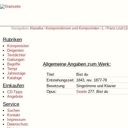
Navigation:
Klassika
/
Komponistinnen und Komponisten
/
L
/
Franz Liszt (
Rubriken
Komponisten
Dirigenten
Textdichter
Gattungen
Allgemeine Angaben zum Werk:
Begriffe
Tempi
Jahrestage
Titel:
Bist du
Kataloge
Entstehungszeit:
1843, rev. 1877-78
Einkaufen
Besetzung:
Singstimme und Klavier
Opus:
Searle
277:
Bist du
CD-Tipps
Angebote
Service
Suchen
Kontakt
Impressum
Datenschutz