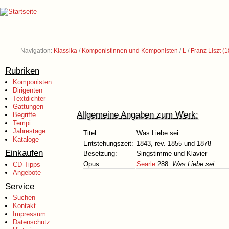
Navigation:
Klassika
/
Komponistinnen und Komponisten
/
L
/
Franz Liszt (
Rubriken
Komponisten
Dirigenten
Textdichter
Gattungen
Allgemeine Angaben zum Werk:
Begriffe
Tempi
Jahrestage
Titel:
Was Liebe sei
Kataloge
Entstehungszeit:
1843, rev. 1855 und 1878
Einkaufen
Besetzung:
Singstimme und Klavier
Opus:
Searle
288:
Was Liebe sei
CD-Tipps
Angebote
Service
Suchen
Kontakt
Impressum
Datenschutz