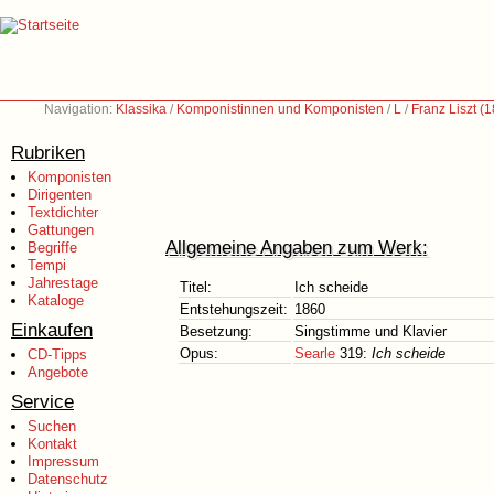
Navigation:
Klassika
/
Komponistinnen und Komponisten
/
L
/
Franz Liszt (
Rubriken
Komponisten
Dirigenten
Textdichter
Gattungen
Allgemeine Angaben zum Werk:
Begriffe
Tempi
Jahrestage
Titel:
Ich scheide
Kataloge
Entstehungszeit:
1860
Einkaufen
Besetzung:
Singstimme und Klavier
Opus:
Searle
319:
Ich scheide
CD-Tipps
Angebote
Service
Suchen
Kontakt
Impressum
Datenschutz