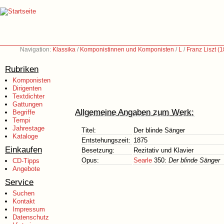
Navigation:
Klassika
/
Komponistinnen und Komponisten
/
L
/
Franz Liszt (
Rubriken
Komponisten
Dirigenten
Textdichter
Gattungen
Allgemeine Angaben zum Werk:
Begriffe
Tempi
Jahrestage
Titel:
Der blinde Sänger
Kataloge
Entstehungszeit:
1875
Einkaufen
Besetzung:
Rezitativ und Klavier
Opus:
Searle
350:
Der blinde Sänger
CD-Tipps
Angebote
Service
Suchen
Kontakt
Impressum
Datenschutz