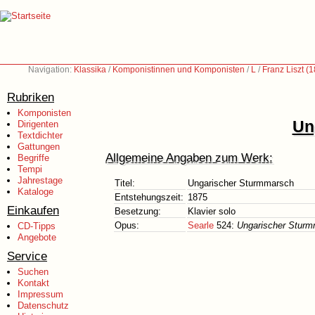
Navigation:
Klassika
/
Komponistinnen und Komponisten
/
L
/
Franz Liszt (
Rubriken
Komponisten
Un
Dirigenten
Textdichter
Gattungen
Allgemeine Angaben zum Werk:
Begriffe
Tempi
Jahrestage
Titel:
Ungarischer Sturmmarsch
Kataloge
Entstehungszeit:
1875
Einkaufen
Besetzung:
Klavier solo
Opus:
Searle
524:
Ungarischer Stur
CD-Tipps
Angebote
Service
Suchen
Kontakt
Impressum
Datenschutz