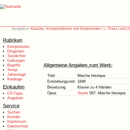
Navigation:
Klassika
/
Komponistinnen und Komponisten
/
L
/
Franz Liszt (
Rubriken
Komponisten
Dirigenten
Textdichter
Gattungen
Allgemeine Angaben zum Werk:
Begriffe
Tempi
Jahrestage
Titel:
Marche héroique
Kataloge
Entstehungszeit:
1848
Einkaufen
Besetzung:
Klavier zu 4 Händen
Opus:
Searle
587:
Marche héroique
CD-Tipps
Angebote
Service
Suchen
Kontakt
Impressum
Datenschutz