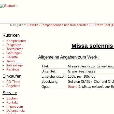
Navigation:
Klassika
/
Komponistinnen und Komponisten
/
L
/
Franz Liszt (
Rubriken
Komponisten
Missa solennis
Dirigenten
Textdichter
Gattungen
Allgemeine Angaben zum Werk:
Begriffe
Tempi
Jahrestage
Titel:
Missa solennis zur Einweihung 
Kataloge
Untertitel:
Graner Festmesse
Einkaufen
Entstehungszeit:
1855, rev. 1857-58
Besetzung:
Solisten (SATB), Chor und Orc
CD-Tipps
Angebote
Opus:
Searle
9:
Missa solennis zur E
Service
Suchen
Kontakt
Impressum
Datenschutz