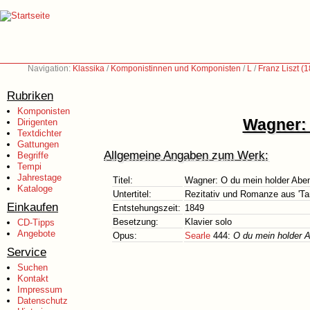
Navigation:
Klassika
/
Komponistinnen und Komponisten
/
L
/
Franz Liszt (
Rubriken
Komponisten
Wagner: 
Dirigenten
Textdichter
Gattungen
Allgemeine Angaben zum Werk:
Begriffe
Tempi
Jahrestage
Titel:
Wagner: O du mein holder Abe
Kataloge
Untertitel:
Rezitativ und Romanze aus 'Ta
Einkaufen
Entstehungszeit:
1849
Besetzung:
Klavier solo
CD-Tipps
Angebote
Opus:
Searle
444:
O du mein holder 
Service
Suchen
Kontakt
Impressum
Datenschutz