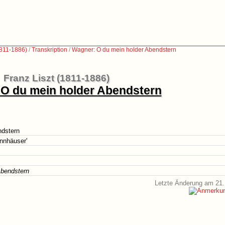
1811-1886)
/
Transkription
/
Wagner: O du mein holder Abendstern
Franz Liszt (1811-1886)
O du mein holder Abendstern
ndstern
nnhäuser'
Abendstern
Letzte Änderung am 21.