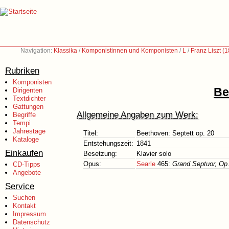
Navigation:
Klassika
/
Komponistinnen und Komponisten
/
L
/
Franz Liszt (
Rubriken
Komponisten
Be
Dirigenten
Textdichter
Gattungen
Allgemeine Angaben zum Werk:
Begriffe
Tempi
Jahrestage
Titel:
Beethoven: Septett op. 20
Kataloge
Entstehungszeit:
1841
Einkaufen
Besetzung:
Klavier solo
Opus:
Searle
465:
Grand Septuor, Op
CD-Tipps
Angebote
Service
Suchen
Kontakt
Impressum
Datenschutz