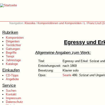
Navigation:
Klassika
/
Komponistinnen und Komponisten
/
L
/
Franz Liszt (
Rubriken
Komponisten
Egressy und Er
Dirigenten
Textdichter
Gattungen
Allgemeine Angaben zum Werk:
Begriffe
Tempi
Jahrestage
Titel:
Egressy und Erkel: Szózat un
Kataloge
Entstehungszeit:
nach 1869
Einkaufen
Besetzung:
Klavier solo
Opus:
Searle
486:
Szózat und Ungar
CD-Tipps
Angebote
Service
Suchen
Kontakt
Impressum
Datenschutz