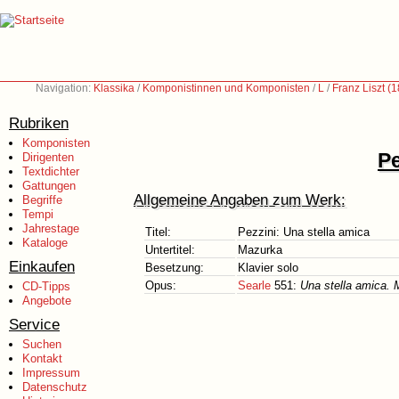
Navigation:
Klassika
/
Komponistinnen und Komponisten
/
L
/
Franz Liszt (
Rubriken
Komponisten
Pe
Dirigenten
Textdichter
Gattungen
Allgemeine Angaben zum Werk:
Begriffe
Tempi
Jahrestage
Titel:
Pezzini: Una stella amica
Kataloge
Untertitel:
Mazurka
Einkaufen
Besetzung:
Klavier solo
Opus:
Searle
551:
Una stella amica.
CD-Tipps
Angebote
Service
Suchen
Kontakt
Impressum
Datenschutz