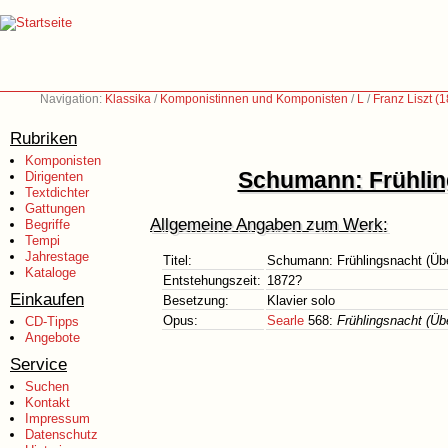
Navigation:
Klassika
/
Komponistinnen und Komponisten
/
L
/
Franz Liszt (
Rubriken
Komponisten
Schumann: Frühlin
Dirigenten
Textdichter
Gattungen
Allgemeine Angaben zum Werk:
Begriffe
Tempi
Jahrestage
Titel:
Schumann: Frühlingsnacht (Übe
Kataloge
Entstehungszeit:
1872?
Einkaufen
Besetzung:
Klavier solo
Opus:
Searle
568:
Frühlingsnacht (Üb
CD-Tipps
Angebote
Service
Suchen
Kontakt
Impressum
Datenschutz