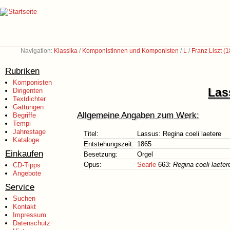
Navigation:
Klassika
/
Komponistinnen und Komponisten
/
L
/
Franz Liszt (
Rubriken
Komponisten
Las
Dirigenten
Textdichter
Gattungen
Allgemeine Angaben zum Werk:
Begriffe
Tempi
Jahrestage
Titel:
Lassus: Regina coeli laetere
Kataloge
Entstehungszeit:
1865
Einkaufen
Besetzung:
Orgel
Opus:
Searle
663:
Regina coeli laeter
CD-Tipps
Angebote
Service
Suchen
Kontakt
Impressum
Datenschutz