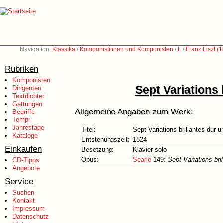
Navigation:
Klassika
/
Komponistinnen und Komponisten
/
L
/
Franz Liszt (
Rubriken
Komponisten
Sept Variations 
Dirigenten
Textdichter
Gattungen
Allgemeine Angaben zum Werk:
Begriffe
Tempi
Jahrestage
Titel:
Sept Variations brillantes dur 
Kataloge
Entstehungszeit:
1824
Einkaufen
Besetzung:
Klavier solo
Opus:
Searle
149:
Sept Variations bri
CD-Tipps
Angebote
Service
Suchen
Kontakt
Impressum
Datenschutz