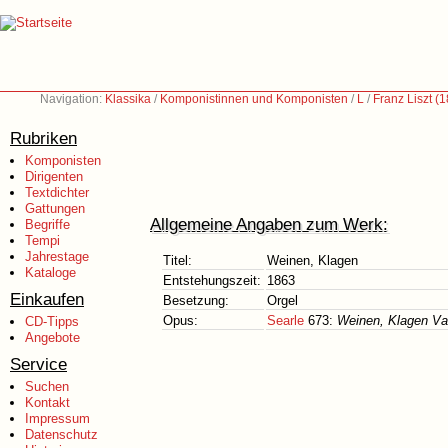
Navigation:
Klassika
/
Komponistinnen und Komponisten
/
L
/
Franz Liszt (
Rubriken
Komponisten
Dirigenten
Textdichter
Gattungen
Allgemeine Angaben zum Werk:
Begriffe
Tempi
Jahrestage
Titel:
Weinen, Klagen
Kataloge
Entstehungszeit:
1863
Einkaufen
Besetzung:
Orgel
Opus:
Searle
673:
Weinen, Klagen Var
CD-Tipps
Angebote
Service
Suchen
Kontakt
Impressum
Datenschutz