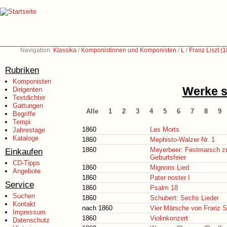
Navigation:
Klassika
/
Komponistinnen und Komponisten
/
L
/
Franz Liszt (
Rubriken
Komponisten
Werke s
Dirigenten
Textdichter
Gattungen
Alle
1
2
3
4
5
6
7
8
9
Begriffe
Tempi
1860
Les Morts
Jahrestage
Kataloge
1860
Mephisto-Walzer Nr. 1
1860
Meyerbeer: Festmarsch zu 
Einkaufen
Geburtsfeier
CD-Tipps
1860
Mignons Lied
Angebote
1860
Pater noster I
Service
1860
Psalm 18
Suchen
1860
Schubert: Sechs Lieder
Kontakt
nach 1860
Vier Märsche von Franz S
Impressum
1860
Violinkonzert
Datenschutz