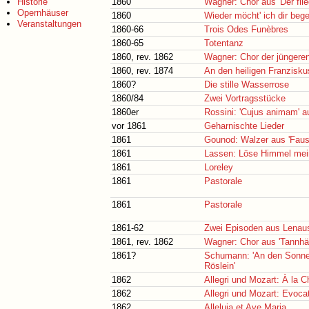
Historie
1860
Wagner: Chor aus 'Der fli
Opernhäuser
1860
Wieder möcht' ich dir beg
Veranstaltungen
1860-66
Trois Odes Funèbres
1860-65
Totentanz
1860, rev. 1862
Wagner: Chor der jüngeren
1860, rev. 1874
An den heiligen Franzisk
1860?
Die stille Wasserrose
1860/84
Zwei Vortragsstücke
1860er
Rossini: 'Cujus animam' 
vor 1861
Geharnischte Lieder
1861
Gounod: Walzer aus 'Faus
1861
Lassen: Löse Himmel mei
1861
Loreley
1861
Pastorale
1861
Pastorale
1861-62
Zwei Episoden aus Lenau
1861, rev. 1862
Wagner: Chor aus 'Tannhä
1861?
Schumann: 'An den Sonnen
Röslein'
1862
Allegri und Mozart: À la C
1862
Allegri und Mozart: Evocat
1862
Alleluja et Ave Maria