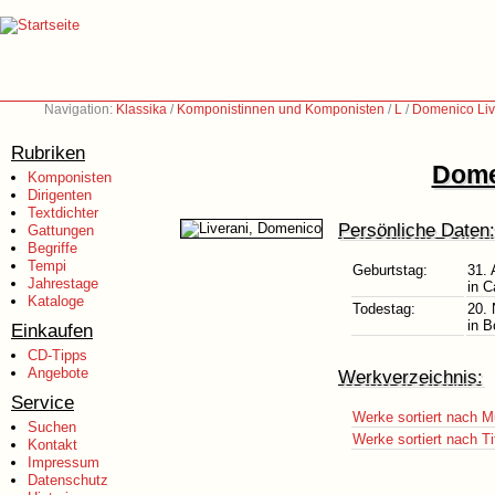
Navigation:
Klassika
/
Komponistinnen und Komponisten
/
L
/
Domenico Liv
Rubriken
Dome
Komponisten
Dirigenten
Textdichter
Persönliche Daten:
Gattungen
Begriffe
Tempi
Geburtstag:
31.
Jahrestage
in C
Kataloge
Todestag:
20.
in B
Einkaufen
CD-Tipps
Angebote
Werkverzeichnis:
Service
Werke sortiert nach M
Suchen
Werke sortiert nach Ti
Kontakt
Impressum
Datenschutz