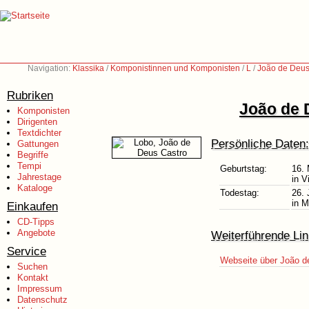
Navigation:
Klassika
/
Komponistinnen und Komponisten
/
L
/
João de Deus
Rubriken
João de 
Komponisten
Dirigenten
Textdichter
Persönliche Daten:
Gattungen
Begriffe
Tempi
Geburtstag:
16.
Jahrestage
in V
Kataloge
Todestag:
26. 
in M
Einkaufen
CD-Tipps
Angebote
Weiterführende Lin
Service
Webseite über João d
Suchen
Kontakt
Impressum
Datenschutz