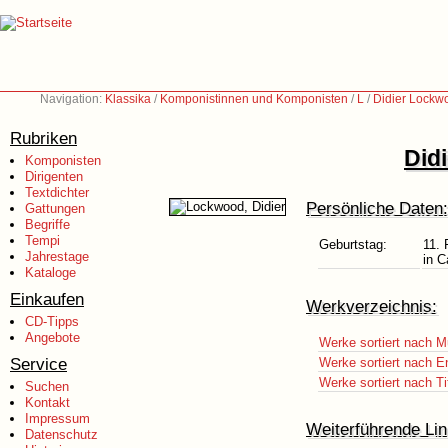
Navigation:
Klassika
/
Komponistinnen und Komponisten
/
L
/
Didier Lockw
Rubriken
Did
Komponisten
Dirigenten
Textdichter
Persönliche Daten:
Gattungen
Begriffe
Tempi
Geburtstag:
11. 
Jahrestage
in C
Kataloge
Einkaufen
Werkverzeichnis:
CD-Tipps
Angebote
Werke sortiert nach M
Service
Werke sortiert nach E
Werke sortiert nach Ti
Suchen
Kontakt
Impressum
Weiterführende Lin
Datenschutz