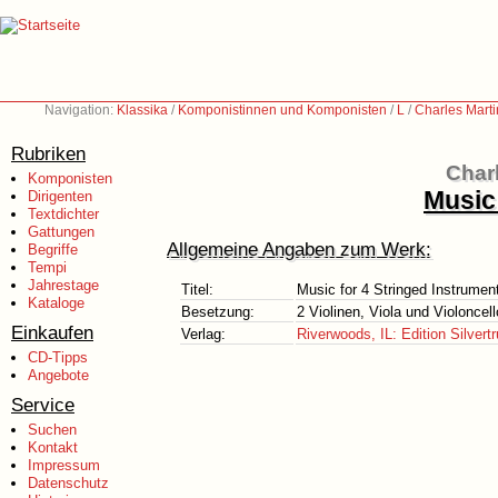
Navigation:
Klassika
/
Komponistinnen und Komponisten
/
L
/
Charles Marti
Rubriken
Charl
Komponisten
Music
Dirigenten
Textdichter
Gattungen
Allgemeine Angaben zum Werk:
Begriffe
Tempi
Jahrestage
Titel:
Music for 4 Stringed Instrumen
Kataloge
Besetzung:
2 Violinen, Viola und Violoncell
Einkaufen
Verlag:
Riverwoods, IL: Edition Silvertr
CD-Tipps
Angebote
Service
Suchen
Kontakt
Impressum
Datenschutz