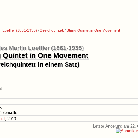
n Loeffler (1861-1935)
/
Streichquintett
/
String Quintet in One Movement
es Martin Loeffler (1861-1935)
g Quintet in One Movement
reichquintett in einem Satz)
t
o
ioloncello
ust
, 2010
Letzte Änderung am 22. 