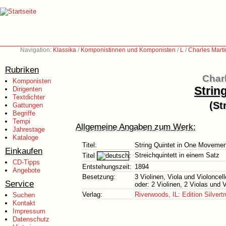
Navigation:
Klassika
/
Komponistinnen und Komponisten
/
L
/
Charles Marti
Rubriken
Charl
Komponisten
Strin
Dirigenten
Textdichter
(St
Gattungen
Begriffe
Tempi
Allgemeine Angaben zum Werk:
Jahrestage
Kataloge
Titel:
String Quintet in One Movemen
Einkaufen
Streichquintett in einem Satz
Titel
:
CD-Tipps
Entstehungszeit:
1894
Angebote
Besetzung:
3 Violinen, Viola und Violoncell
Service
oder: 2 Violinen, 2 Violas und V
Verlag:
Riverwoods, IL: Edition Silvertr
Suchen
Kontakt
Impressum
Datenschutz