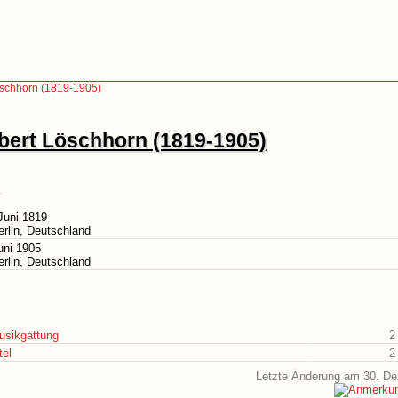
öschhorn (1819-1905)
lbert Löschhorn (1819-1905)
Juni 1819
erlin, Deutschland
uni 1905
erlin, Deutschland
usikgattung
2
tel
2
Letzte Änderung am 30. D