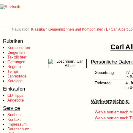
Navigation:
Klassika
/
Komponistinnen und Komponisten
/
L
/
Carl Albert L
Rubriken
Carl A
Komponisten
Dirigenten
Textdichter
Persönliche Daten:
Gattungen
Begriffe
Tempi
Geburtstag:
27. 
Jahrestage
in B
Kataloge
Todestag:
4. J
in B
Einkaufen
CD-Tipps
Angebote
Werkverzeichnis:
Service
Werke sortiert nach M
Suchen
Werke sortiert nach Ti
Kontakt
Impressum
Datenschutz