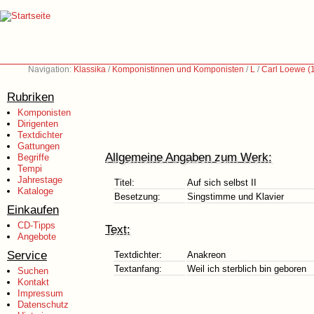
Navigation:
Klassika
/
Komponistinnen und Komponisten
/
L
/
Carl Loewe (
Rubriken
Komponisten
Dirigenten
Textdichter
Gattungen
Allgemeine Angaben zum Werk:
Begriffe
Tempi
Jahrestage
Titel:
Auf sich selbst II
Kataloge
Besetzung:
Singstimme und Klavier
Einkaufen
CD-Tipps
Text:
Angebote
Service
Textdichter:
Anakreon
Textanfang:
Weil ich sterblich bin geboren
Suchen
Kontakt
Impressum
Datenschutz