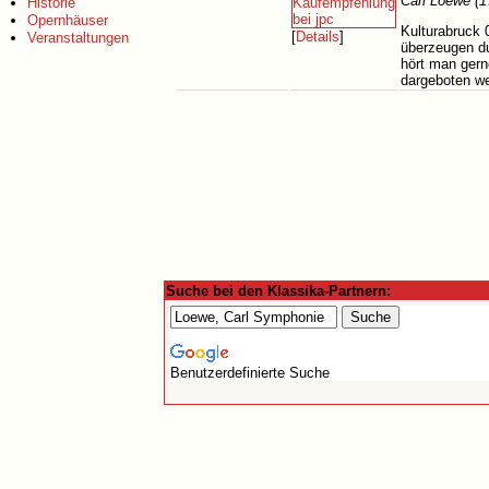
Carl Loewe (1
Historie
Opernhäuser
Kulturabruck 
[
Details
]
Veranstaltungen
überzeugen du
hört man gern
dargeboten we
Suche bei den Klassika-Partnern:
Benutzerdefinierte Suche