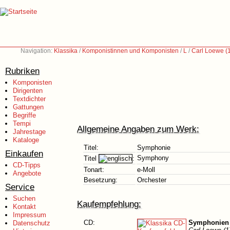
Navigation:
Klassika
/
Komponistinnen und Komponisten
/
L
/
Carl Loewe (
Rubriken
Komponisten
Dirigenten
Textdichter
Gattungen
Begriffe
Tempi
Allgemeine Angaben zum Werk:
Jahrestage
Kataloge
Titel:
Symphonie
Einkaufen
Symphony
Titel
:
CD-Tipps
Tonart:
e-Moll
Angebote
Besetzung:
Orchester
Service
Suchen
Kaufempfehlung:
Kontakt
Impressum
CD:
Symphonien 
Datenschutz