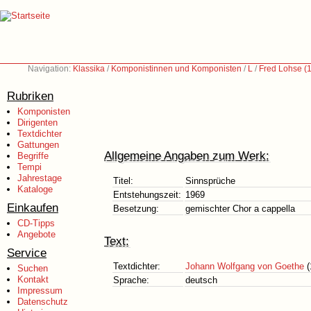
Navigation:
Klassika
/
Komponistinnen und Komponisten
/
L
/
Fred Lohse (
Rubriken
Komponisten
Dirigenten
Textdichter
Gattungen
Allgemeine Angaben zum Werk:
Begriffe
Tempi
Jahrestage
Titel:
Sinnsprüche
Kataloge
Entstehungszeit:
1969
Einkaufen
Besetzung:
gemischter Chor a cappella
CD-Tipps
Angebote
Text:
Service
Textdichter:
Johann Wolfgang von Goethe
(
Suchen
Kontakt
Sprache:
deutsch
Impressum
Datenschutz