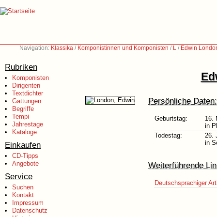
Navigation:
Klassika
/
Komponistinnen und Komponisten
/
L
/
Edwin London
Rubriken
Ed
Komponisten
Dirigenten
Textdichter
Persönliche Daten:
Gattungen
Begriffe
Tempi
Geburtstag:
16.
Jahrestage
in P
Kataloge
Todestag:
26. 
in S
Einkaufen
CD-Tipps
Angebote
Weiterführende Lin
Service
Deutschsprachiger Art
Suchen
Kontakt
Impressum
Datenschutz