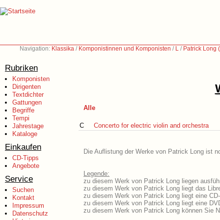
Navigation:
Klassika
/
Komponistinnen und Komponisten
/
L
/
Patrick Long 
Rubriken
Komponisten
Dirigenten
Textdichter
Gattungen
Alle
Begriffe
Tempi
C
Concerto for electric violin and orchestra
Jahrestage
Kataloge
Einkaufen
Die Auflistung der Werke von Patrick Long ist n
CD-Tipps
Angebote
Legende:
Service
zu diesem Werk von Patrick Long liegen ausführ
zu diesem Werk von Patrick Long liegt das Libre
Suchen
zu diesem Werk von Patrick Long liegt eine CD
Kontakt
zu diesem Werk von Patrick Long liegt eine D
Impressum
zu diesem Werk von Patrick Long können Sie N
Datenschutz