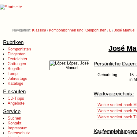
Navigation:
Klassika
/
Komponistinnen und Komponisten
/
L
/
José Manuel 
Rubriken
José Ma
Komponisten
Dirigenten
Textdichter
Persönliche Daten:
Gattungen
Begriffe
Tempi
Geburtstag:
15. 
Jahrestage
in M
Kataloge
Einkaufen
Werkverzeichnis:
CD-Tipps
Angebote
Werke sortiert nach M
Service
Werke sortiert nach E
Werke sortiert nach Ti
Suchen
Kontakt
Impressum
Kaufempfehlungen
Datenschutz