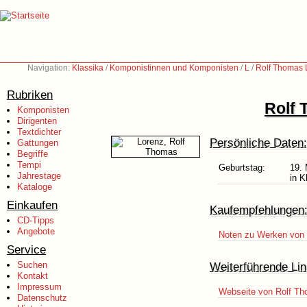
Navigation:
Klassika
/
Komponistinnen und Komponisten
/
L
/
Rolf Thomas 
Rubriken
Rolf 
Komponisten
Dirigenten
Textdichter
Persönliche Daten:
Gattungen
Begriffe
Tempi
Geburtstag:
19. 
Jahrestage
in K
Kataloge
Einkaufen
Kaufempfehlungen
CD-Tipps
Angebote
Noten zu Werken von 
Service
Suchen
Weiterführende Lin
Kontakt
Impressum
Webseite von Rolf T
Datenschutz