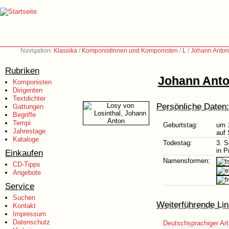
Navigation:
Klassika
/
Komponistinnen und Komponisten
/
L
/
Johann Anton
Rubriken
Johann Anto
Komponisten
Dirigenten
Textdichter
Persönliche Daten:
Gattungen
Begriffe
Tempi
Geburtstag:
um 
Jahrestage
auf 
Kataloge
Todestag:
3. 
in 
Einkaufen
Namensformen:
CD-Tipps
Angebote
Service
Suchen
Weiterführende Lin
Kontakt
Impressum
Datenschutz
Deutschsprachiger Art