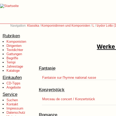
Navigation:
Klassika
/
Komponistinnen und Komponisten
/
L
/
Izydor Lotto 
Rubriken
Komponisten
Werke 
Dirigenten
Textdichter
Gattungen
Begriffe
Tempi
Jahrestage
Fantasie
Kataloge
Einkaufen
Fantaisie sur l'hymne national russe
CD-Tipps
Angebote
Konzertstück
Service
Morceau de concert / Konzertstück
Suchen
Kontakt
Impressum
Datenschutz
Romanze