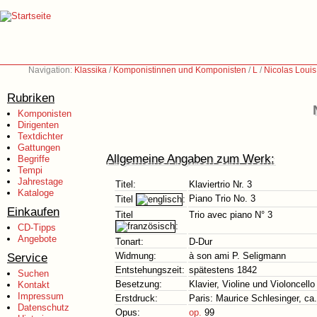
Navigation:
Klassika
/
Komponistinnen und Komponisten
/
L
/
Nicolas Loui
Rubriken
Komponisten
Dirigenten
Textdichter
Gattungen
Allgemeine Angaben zum Werk:
Begriffe
Tempi
Jahrestage
Titel:
Klaviertrio Nr. 3
Kataloge
Piano Trio No. 3
Titel
:
Einkaufen
Titel
Trio avec piano N° 3
:
CD-Tipps
Angebote
Tonart:
D-Dur
Service
Widmung:
à son ami P. Seligmann
Entstehungszeit:
spätestens 1842
Suchen
Besetzung:
Klavier, Violine und Violoncello
Kontakt
Impressum
Erstdruck:
Paris: Maurice Schlesinger, ca
Datenschutz
Opus:
op.
99