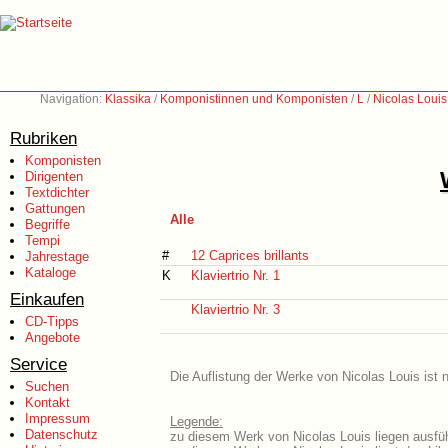
Navigation:
Klassika
/
Komponistinnen und Komponisten
/
L
/
Nicolas Loui
Rubriken
Komponisten
Dirigenten
Textdichter
Gattungen
Alle
Begriffe
Tempi
#
12 Caprices brillants
Jahrestage
Kataloge
K
Klaviertrio Nr. 1
Einkaufen
Klaviertrio Nr. 3
CD-Tipps
Angebote
Service
Die Auflistung der Werke von Nicolas Louis ist 
Suchen
Kontakt
Impressum
Legende:
Datenschutz
zu diesem Werk von Nicolas Louis liegen ausfüh