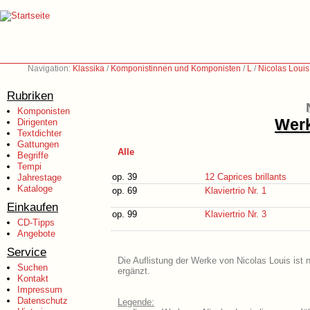
Navigation:
Klassika
/
Komponistinnen und Komponisten
/
L
/
Nicolas Loui
Rubriken
Komponisten
Werk
Dirigenten
Textdichter
Gattungen
Alle
Begriffe
Tempi
op. 39
12 Caprices brillants
Jahrestage
Kataloge
op. 69
Klaviertrio Nr. 1
Einkaufen
op. 99
Klaviertrio Nr. 3
CD-Tipps
Angebote
Service
Die Auflistung der Werke von Nicolas Louis ist 
Suchen
ergänzt.
Kontakt
Impressum
Datenschutz
Legende: