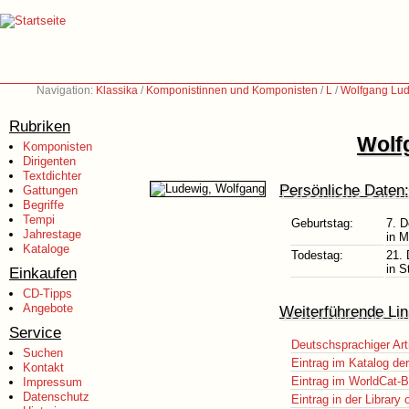
Navigation:
Klassika
/
Komponistinnen und Komponisten
/
L
/
Wolfgang Lud
Rubriken
Wolf
Komponisten
Dirigenten
Textdichter
Persönliche Daten:
Gattungen
Begriffe
Tempi
Geburtstag:
7. 
Jahrestage
in M
Kataloge
Todestag:
21.
in S
Einkaufen
CD-Tipps
Angebote
Weiterführende Lin
Service
Deutschsprachiger Art
Suchen
Eintrag im Katalog de
Kontakt
Eintrag im WorldCat-B
Impressum
Datenschutz
Eintrag in der Library