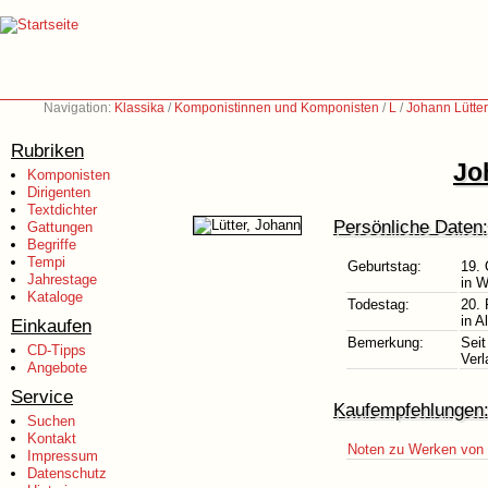
Navigation:
Klassika
/
Komponistinnen und Komponisten
/
L
/
Johann Lütte
Rubriken
Jo
Komponisten
Dirigenten
Textdichter
Persönliche Daten:
Gattungen
Begriffe
Tempi
Geburtstag:
19. 
Jahrestage
in W
Kataloge
Todestag:
20. 
in A
Einkaufen
Bemerkung:
Seit
CD-Tipps
Verl
Angebote
Service
Kaufempfehlungen
Suchen
Kontakt
Noten zu Werken von 
Impressum
Datenschutz